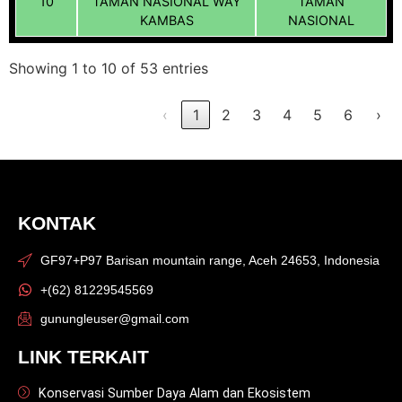
10
TAMAN NASIONAL WAY
TAMAN
KAMBAS
NASIONAL
Showing 1 to 10 of 53 entries
‹
1
2
3
4
5
6
›
KONTAK
GF97+P97 Barisan mountain range, Aceh 24653, Indonesia
+(62) 81229545569
gunungleuser@gmail.com
LINK TERKAIT
Konservasi Sumber Daya Alam dan Ekosistem